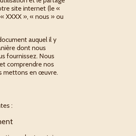
utilisation et le partage
re site internet (le «
e « XXXX », « nous » ou
 document auquel il y
manière dont nous
us fournissez. Nous
e et comprendre nos
us mettons en œuvre.
tes :
ment