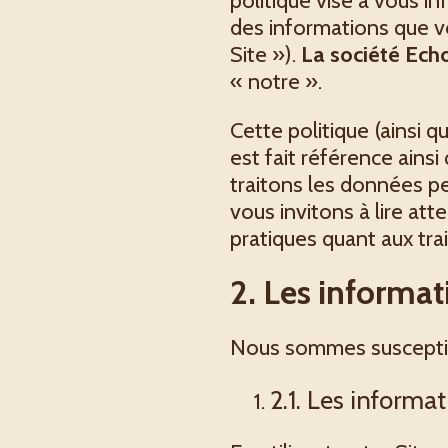
politique vise à vous in
des informations que vo
Site »).
La société Ech
« notre ».
Cette politique (ainsi q
est fait référence ains
traitons les données p
vous invitons à lire a
pratiques quant aux t
2. Les informat
Nous sommes susceptible
2.1. Les inform